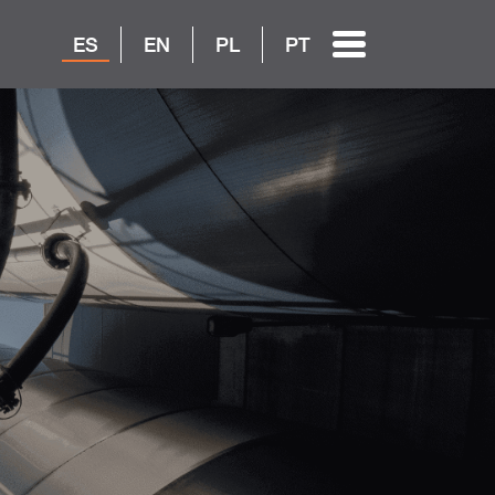
ES
EN
PL
PT