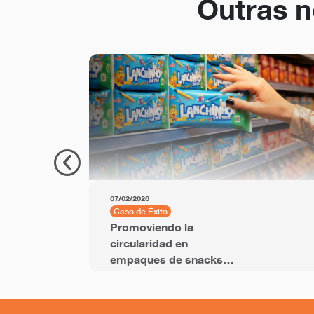
Outras n
07/02/2026
Caso de Éxito
Promoviendo la
circularidad en
empaques de snacks
con película BOPP con
PCR