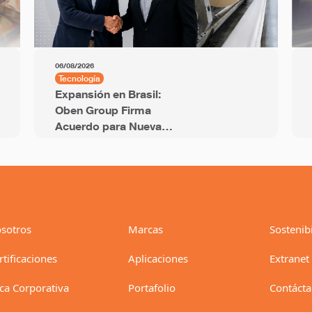
06/08/2026
Tecnología
Expansión en Brasil:
Oben Group Firma
Acuerdo para Nueva
Línea BOPP de 12
Metros y Capacidad
Anual de 94 mil
Toneladas
sotros
Marcas
Sostenib
rtificaciones
Aplicaciones
Extranet
ica Corporativa
Portafolio
Contáct