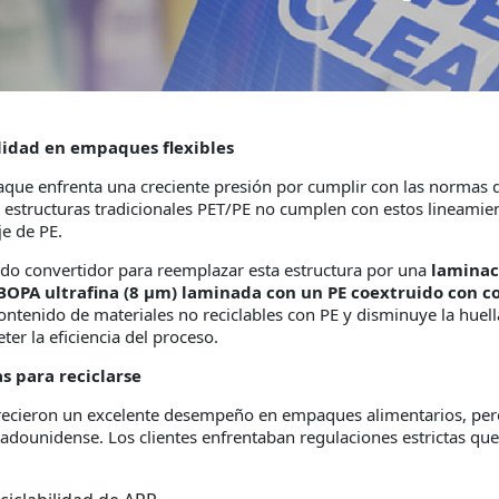
lidad en empaques flexibles
aque enfrenta una creciente presión por cumplir con las normas d
 estructuras tradicionales PET/PE no cumplen con estos lineamien
je de PE.
do convertidor para reemplazar esta estructura por una
laminaci
BOPA ultrafina (8 µm) laminada con un PE coextruido con c
ntenido de materiales no reciclables con PE y disminuye la huel
r la eficiencia del proceso.
as para reciclarse
frecieron un excelente desempeño en empaques alimentarios, per
tadounidense. Los clientes enfrentaban regulaciones estrictas que