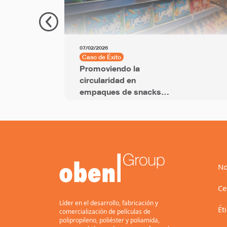
07/02/2026
Caso de Éxito
Promoviendo la
circularidad en
empaques de snacks
con película BOPP con
PCR
No
Ce
Líder en el desarrollo, fabricación y
Ét
comercialización de películas de
polipropileno, poliéster y poliamida,