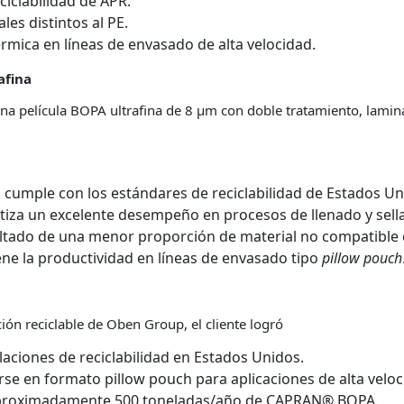
ciclabilidad de APR.
les distintos al PE.
rmica en líneas de envasado de alta velocidad.
afina
una película BOPA ultrafina de 8 µm con doble tratamiento, lami
:
cumple con los estándares de reciclabilidad de Estados Un
tiza un excelente desempeño en procesos de llenado y sella
ltado de una menor proporción de material no compatible c
ne la productividad en líneas de envasado tipo
pillow pouch
ción reciclable de Oben Group, el cliente logró
laciones de reciclabilidad en Estados Unidos.
arse en formato pillow pouch para aplicaciones de alta velo
aproximadamente 500 toneladas/año de CAPRAN® BOPA.