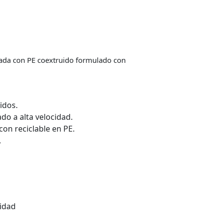
nada con PE coextruido formulado con
idos.
do a alta velocidad.
on reciclable en PE.
.
cidad