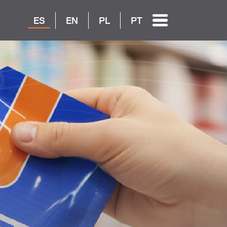
ES
EN
PL
PT