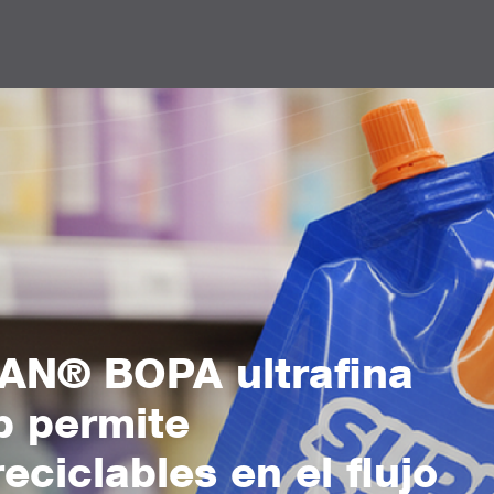
AN® BOPA ultrafina
p permite
eciclables en el flujo