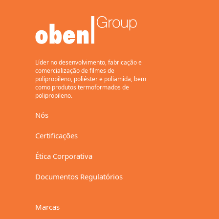
Transparente, termosselável
em ambas as faces, com
tratamento corona em uma
face, base para metalização
Uso geral, embalagem
flexível.
15,17
Líder no desenvolvimento, fabricação e
comercialização de filmes de
polipropileno, poliéster e poliamida, bem
como produtos termoformados de
polipropileno.
Baixar
Nós
BaseFilm
Certificações
BE
Ética Corporativa
Transparente, tratado
corona em um lado
Documentos Regulatórios
Filme base para
metalização, rótulos
46
Marcas