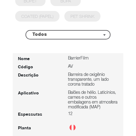
BOPET
BOPA
COATED (PAPEL)
PET SHRINK
Todos
BarrierFilm
AV
Barreira de oxigênio
transparente, um lado
corona tratado
Balões de hélio. Laticínios,
carnes e outros
embalagens em atmosfera
modificada (MAP)
12