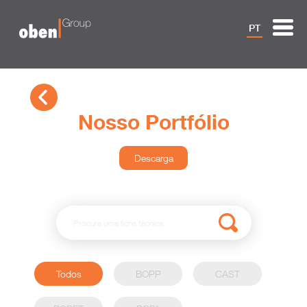
PT
Nosso Portfólio
Descarga
Todos
BOPP
CAST