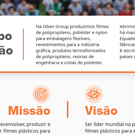
Na Oben Group produzimos filmes
Abrimos
po
de polipropileno, poliéster e nylon
há mai
para embalagens flexíveis,
Equado
revestimentos para a indústria
fábrica
ão
gráfica, produtos termoformados
8 escri
de polipropileno, resinas de
países 
engenharia e cintas de poliéster.
Missão
Visão
esenvolver, produzir e
Ser líder mundial na 
r filmes plásticos para
filmes plásticos para