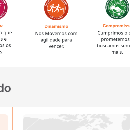
ão
Compromiss
Dinamismo
o que
Cumprimos o 
Nos Movemos com
s e
prometemos
agilidade para
os os
buscamos sem
vencer.
s.
mais.
do