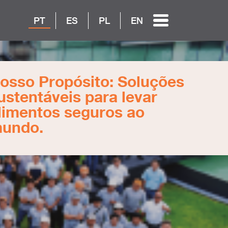
PT
ES
PL
EN
osso Propósito: Soluções
ustentáveis para levar
limentos seguros ao
undo.