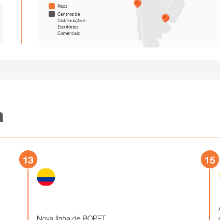
Pisos
Centros de
Distribuição e
Escritórios
Comerciais
a
13
15
Nova linha de BOPET