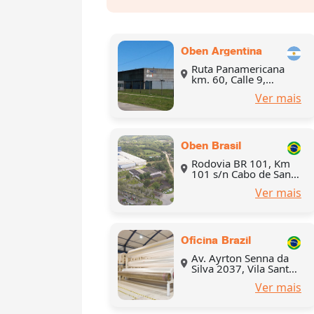
Oben Argentina
Ruta Panamericana
km. 60, Calle 9,
Esquina 23, Parque
Ver mais
Industrial Pilar, partido
de Pilar, provincia de
Buenos Aires,
Argentina
Oben Brasil
Rodovia BR 101, Km
101 s/n Cabo de Santo
Agostinho, Brasil, CEP
Ver mais
54500-000
Oficina Brazil
Av. Ayrton Senna da
Silva 2037, Vila Santa
Cecilia, Mauá, São
Ver mais
Paulo, Brasil