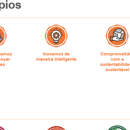
pios
gramos
Inovamos de
Comprometid
ançar
maneira inteligente
com a
ias
sustentabilid
sustentável