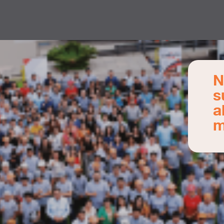
N
s
a
m