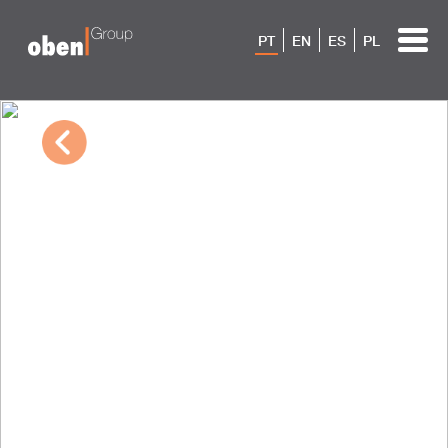
PT
EN
ES
PL
10/04/2022