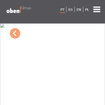
PT
ES
EN
PL
01/04/2024