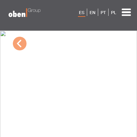
ES
EN
PT
PL
11/20/2022