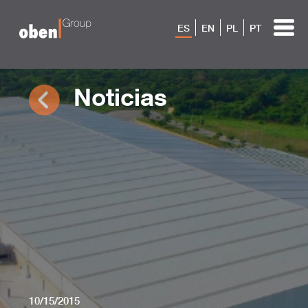
ES
EN
PL
PT
Noticias
10/15/2015