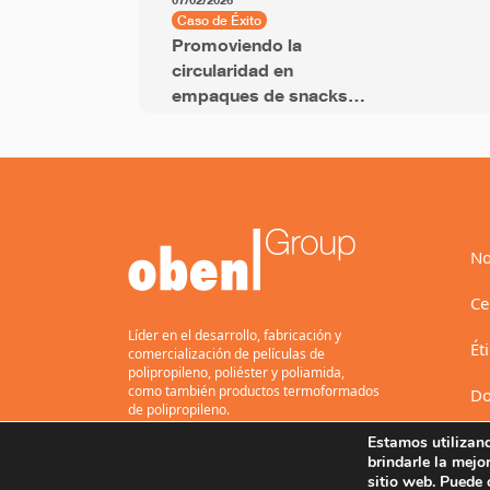
07/02/2026
Caso de Éxito
Promoviendo la
circularidad en
empaques de snacks
con película BOPP con
PCR
No
Ce
Líder en el desarrollo, fabricación y
Ét
comercialización de películas de
polipropileno, poliéster y poliamida,
como también productos termoformados
Do
de polipropileno.
Estamos utilizan
brindarle la mejo
sitio web. Puede