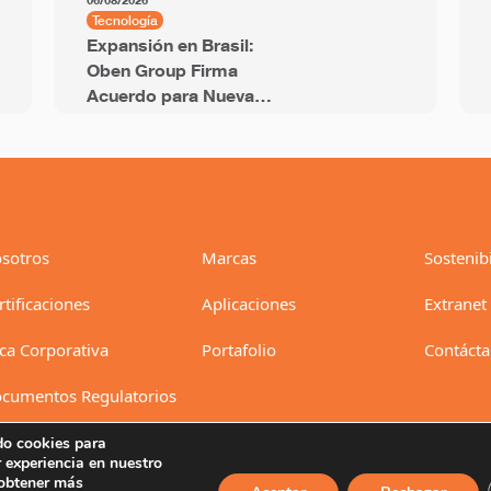
06/08/2026
Tecnología
Expansión en Brasil:
Oben Group Firma
Acuerdo para Nueva
Línea BOPP de 12
Metros y Capacidad
Anual de 94 mil
Toneladas
sotros
Marcas
Sostenib
rtificaciones
Aplicaciones
Extranet
ica Corporativa
Portafolio
Contáct
cumentos Regulatorios
do cookies para
r experiencia en nuestro
 obtener más