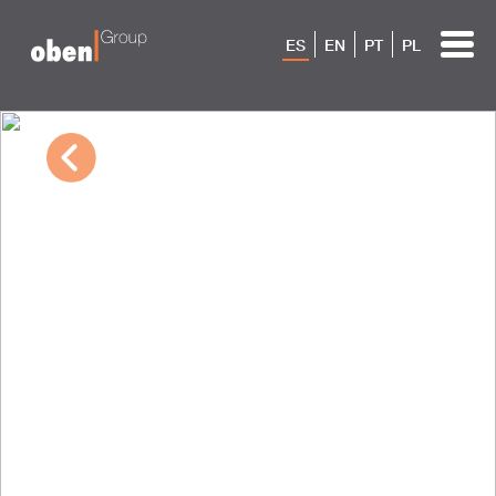
ES
EN
PT
PL
09/30/2022