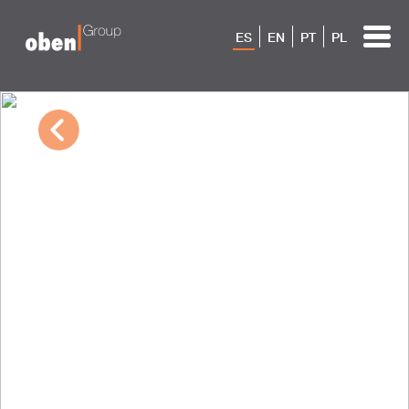
ES
EN
PT
PL
09/30/2022