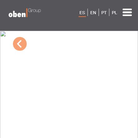
ES
EN
PT
PL
09/30/2022