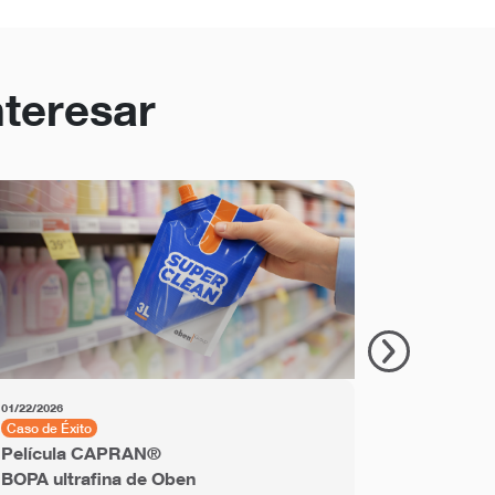
nteresar
01/22/2026
11/18/2025
Caso de Éxito
Caso de Éxit
Película CAPRAN®
Película P
BOPA ultrafina de Oben
ObenLabe