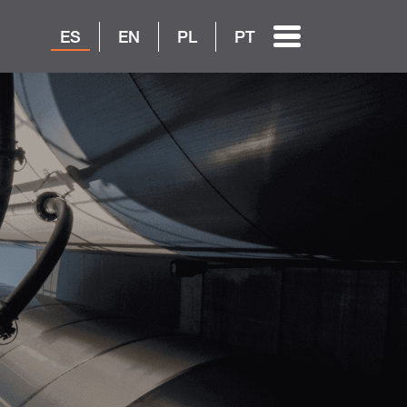
ES
EN
PL
PT