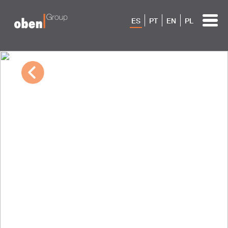
ES
PT
EN
PL
01/05/2024