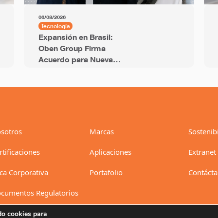
06/08/2026
Tecnología
Expansión en Brasil:
Oben Group Firma
Acuerdo para Nueva
Línea BOPP de 12
Metros y Capacidad
Anual de 94 mil
Toneladas
sotros
Marcas
Sostenib
rtificaciones
Aplicaciones
Extranet
ica Corporativa
Portafolio
Contáct
cumentos Regulatorios
do cookies para