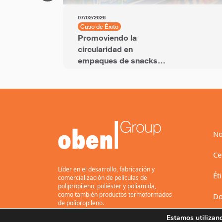
07/02/2026
Caso de Éxito
Promoviendo la
circularidad en
empaques de snacks
con película BOPP con
PCR
No
Ce
Líder en el desarrollo, fabricación y
Ét
comercialización de películas de
polipropileno, poliéster y poliamida,
como también productos termoformados
Do
de polipropileno.
Estamos utilizan