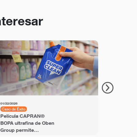
nteresar
01/22/2026
11/18/2025
Caso de Éxito
Caso de Éxit
Película CAPRAN®
Película P
BOPA ultrafina de Oben
ObenLabe
Group permite
desarrolla