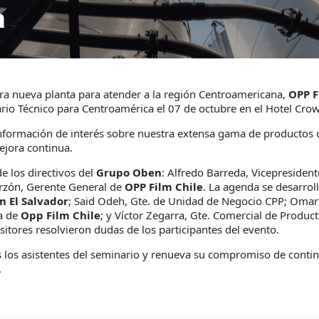
a
ra nueva planta para atender a la región Centroamericana,
OPP F
rio Técnico para Centroamérica el 07 de octubre en el Hotel Crow
información de interés sobre nuestra extensa gama de productos o
ejora continua.
e los directivos del
Grupo Oben
: Alfredo Barreda, Vicepresident
arzón, Gerente General de
OPP Film Chile
. La agenda se desarrol
m El Salvador
; Said Odeh, Gte. de Unidad de Negocio CPP; Omar
a de
Opp Film Chile
; y Víctor Zegarra, Gte. Comercial de Produc
itores resolvieron dudas de los participantes del evento.
 los asistentes del seminario y renueva su compromiso de conti
.