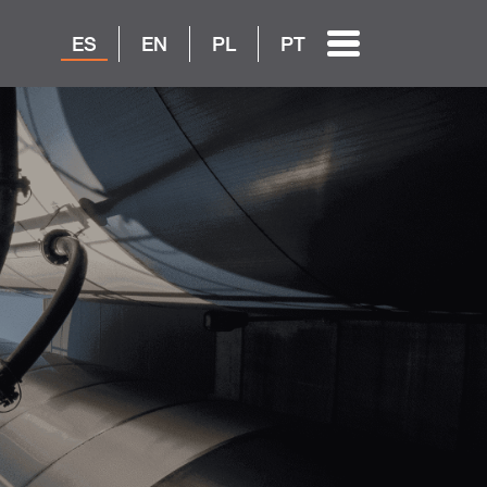
ES
EN
PL
PT