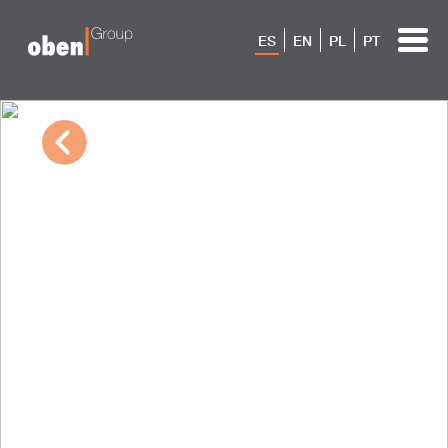
ES
EN
PL
PT
01/03/2024