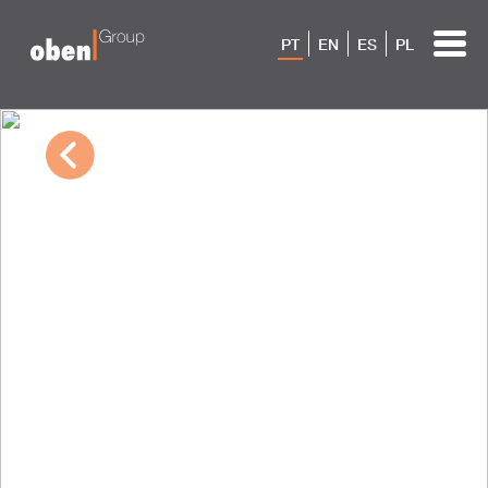
PT
EN
ES
PL
10/04/2022