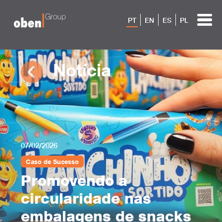
PT
EN
ES
PL
Notícia
07/02/2026
Caso de Sucesso
Promovendo a
circularidade nas
embalagens de snacks