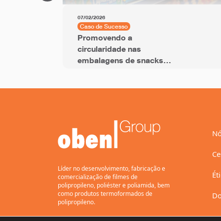
07/02/2026
Caso de Sucesso
Promovendo a
circularidade nas
embalagens de snacks
com filme BOPP com
PCR
Nó
Ce
Líder no desenvolvimento, fabricação e
Ét
comercialização de filmes de
polipropileno, poliéster e poliamida, bem
como produtos termoformados de
Do
polipropileno.