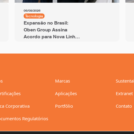
06/08/2026
Tecnologia
Expansão no Brasil:
Oben Group Assina
Acordo para Nova Linha
de BOPP de 12 Metros
com Capacidade Anual
de 94 mil Toneladas
s
Marcas
Sustenta
rtificações
Aplicações
Extranet
ica Corporativa
Portfólio
Contato
cumentos Regulatórios