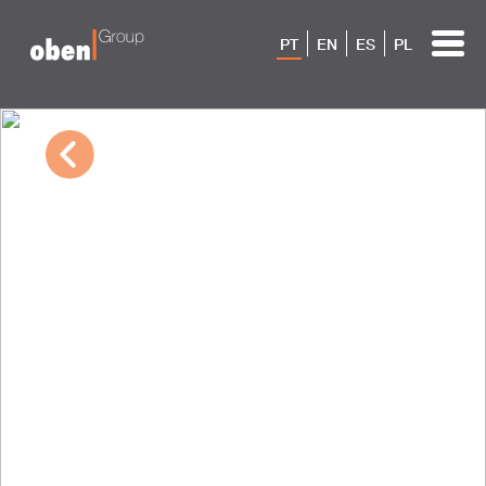
PT
EN
ES
PL
03/09/2023