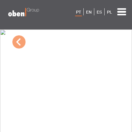
PT
EN
ES
PL
03/08/2023