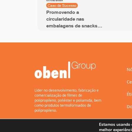
07/02/2026
Caso de Sucesso
Promovendo a
circularidade nas
embalagens de snacks
com filme BOPP com
PCR
Nó
Ce
Líder no desenvolvimento, fabricação e
Ét
comercialização de filmes de
polipropileno, poliéster e poliamida, bem
como produtos termoformados de
Do
polipropileno.
Estamos usando c
melhor experiênci