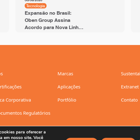
06/08/2026
Tecnologia
Expansão no Brasil:
Oben Group Assina
Acordo para Nova Linha
de BOPP de 12 Metros
com Capacidade Anual
de 94 mil Toneladas
s
Marcas
Sustenta
rtificações
Aplicações
Extranet
ica Corporativa
Portfólio
Contato
cumentos Regulatórios
ookies para oferecer a
a em nosso site. Você