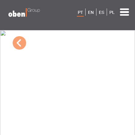
PT
EN
ES
PL
10/04/2022