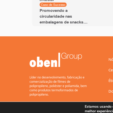
07/02/2026
Caso de Sucesso
Promovendo a
circularidade nas
embalagens de snacks
com filme BOPP com
PCR
Nó
Ce
Líder no desenvolvimento, fabricação e
Ét
comercialização de filmes de
polipropileno, poliéster e poliamida, bem
como produtos termoformados de
Do
polipropileno.
Estamos usando c
melhor experiênci