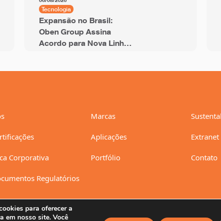
06/08/2026
Tecnologia
Expansão no Brasil:
Oben Group Assina
Acordo para Nova Linha
de BOPP de 12 Metros
com Capacidade Anual
de 94 mil Toneladas
s
Marcas
Sustenta
rtificações
Aplicações
Extranet
ica Corporativa
Portfólio
Contato
cumentos Regulatórios
ookies para oferecer a
a em nosso site. Você