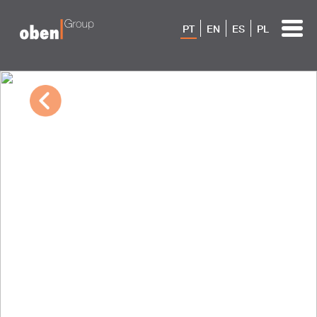
PT
EN
ES
PL
10/04/2022