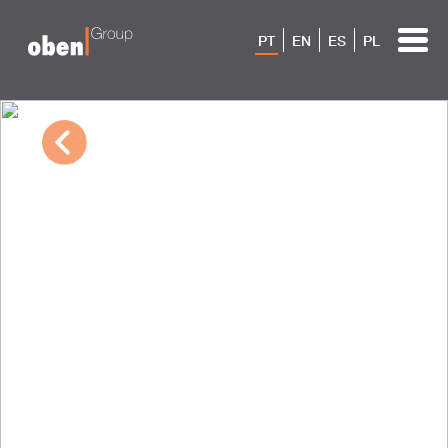
PT
EN
ES
PL
10/04/2022