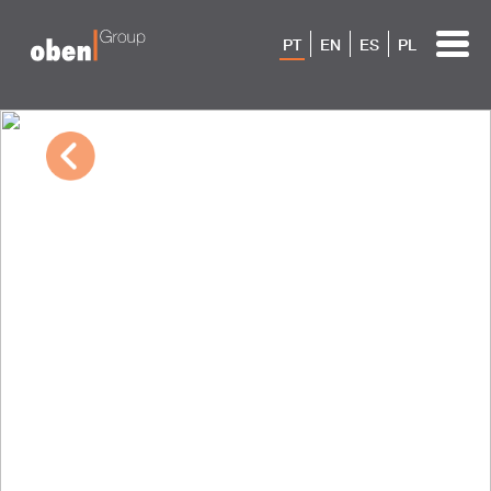
PT
EN
ES
PL
10/04/2022