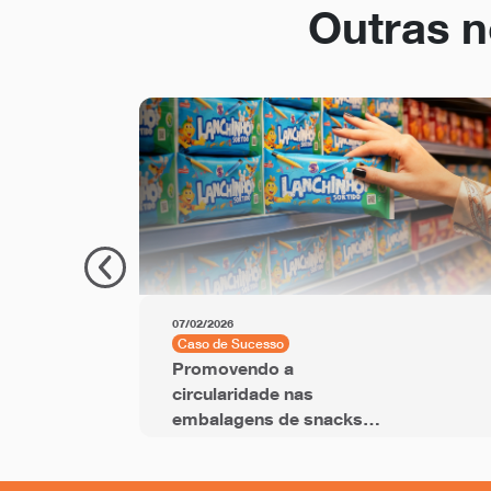
Outras n
07/02/2026
Caso de Sucesso
Promovendo a
circularidade nas
embalagens de snacks
com filme BOPP com
PCR