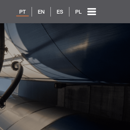
PT
EN
ES
PL