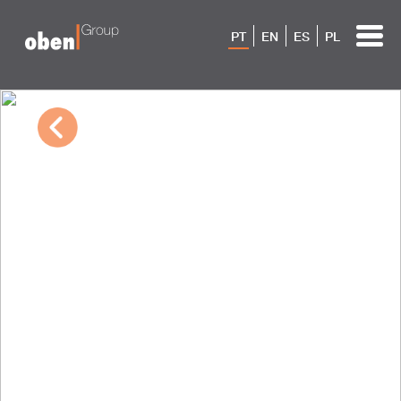
PT
EN
ES
PL
10/04/2022