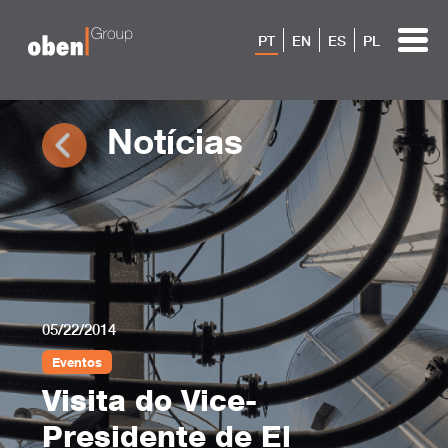
PT
EN
ES
PL
Notícias
05/22/2014
Eventos
Visita do Vice-
Presidente de El