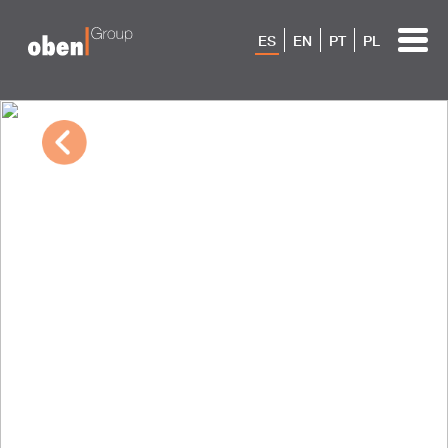
ES
EN
PT
PL
09/30/2022