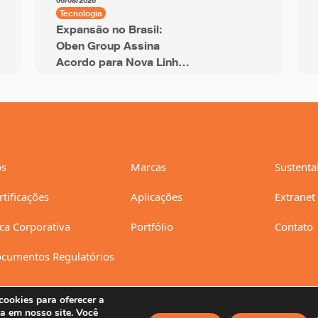
06/08/2026
Tecnologia
Expansão no Brasil:
Oben Group Assina
Acordo para Nova Linha
de BOPP de 12 Metros
com Capacidade Anual
de 94 mil Toneladas
s
Marcas
Sustenta
rtificações
Aplicações
Extranet
ica Corporativa
Portfólio
Contato
cumentos Regulatórios
ookies para oferecer a
a em nosso site. Você