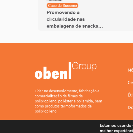
07/02/2026
Caso de Sucesso
Promovendo a
circularidade nas
embalagens de snacks
com filme BOPP com
PCR
Nó
Ce
Líder no desenvolvimento, fabricação e
Ét
comercialização de filmes de
polipropileno, poliéster e poliamida, bem
como produtos termoformados de
Do
polipropileno.
Estamos usando c
melhor experiênci