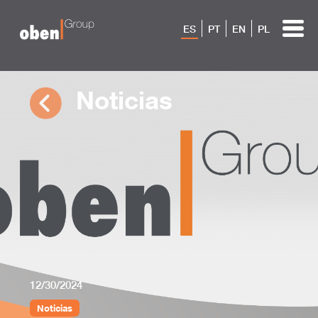
ES
PT
EN
PL
Noticias
12/30/2024
Noticias