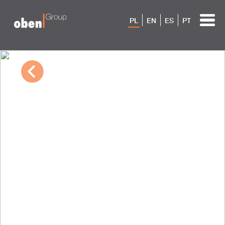
PL
EN
ES
PT
03/07/2023