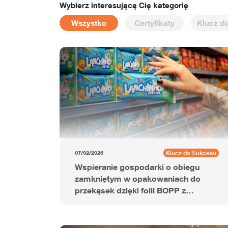
Wybierz interesującą Cię kategorię
Wszystko
Certyfikaty
Klucz d
Klucz do Sukcesu
07/02/2026
Wspieranie gospodarki o obiegu
zamkniętym w opakowaniach do
przekąsek dzięki folii BOPP z
dodatkiem PCR