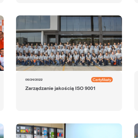
KristaFilms od Grupo Agusa w
Meksyku
Certyfikaty
06/24/2022
Zarządzanie jakością ISO 9001