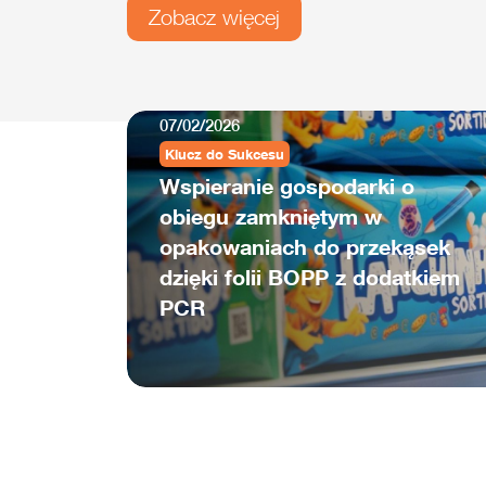
Zobacz więcej
07/02/2026
Klucz do Sukcesu
Wspieranie gospodarki o
obiegu zamkniętym w
opakowaniach do przekąsek
dzięki folii BOPP z dodatkiem
PCR