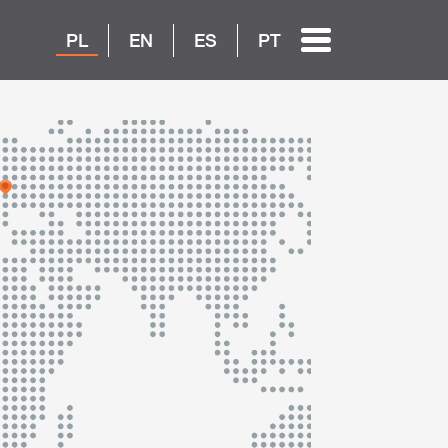
PL
EN
ES
PT