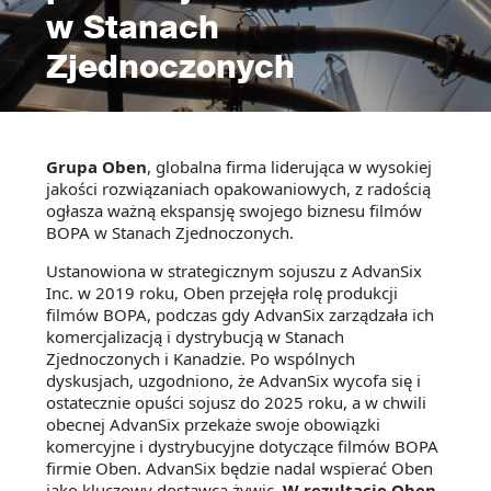
w Stanach
Zjednoczonych
Grupa Oben
, globalna firma liderująca w wysokiej
jakości rozwiązaniach opakowaniowych, z radością
ogłasza ważną ekspansję swojego biznesu filmów
BOPA w Stanach Zjednoczonych.
Ustanowiona w strategicznym sojuszu z AdvanSix
Inc. w 2019 roku, Oben przejęła rolę produkcji
filmów BOPA, podczas gdy AdvanSix zarządzała ich
komercjalizacją i dystrybucją w Stanach
Zjednoczonych i Kanadzie. Po wspólnych
dyskusjach, uzgodniono, że AdvanSix wycofa się i
ostatecznie opuści sojusz do 2025 roku, a w chwili
obecnej AdvanSix przekaże swoje obowiązki
komercyjne i dystrybucyjne dotyczące filmów BOPA
firmie Oben. AdvanSix będzie nadal wspierać Oben
jako kluczowy dostawca żywic.
W rezultacie Oben