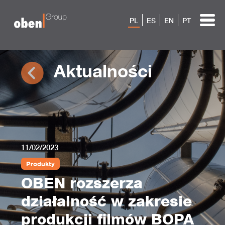
PL
ES
EN
PT
Aktualności
11/02/2023
Produkty
OBEN rozszerza
działalność w zakresie
produkcji filmów BOPA