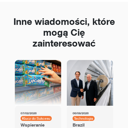
Inne wiadomości, które
mogą Cię
zainteresować
07/02/2026
06/08/2026
01
Klucz do Sukcesu
Technologia
K
Wspieranie
Brazil
U