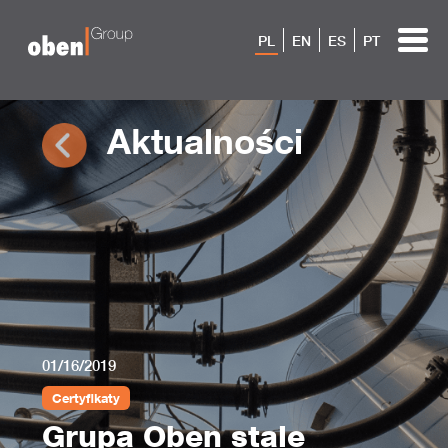
PL
EN
ES
PT
Aktualności
01/16/2019
Certyfikaty
Grupa Oben stale