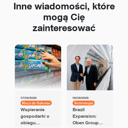
Inne wiadomości, które
mogą Cię
zainteresować
07/02/2026
06/08/2026
01
Klucz do Sukcesu
Technologia
K
Wspieranie
Brazil
U
gospodarki o
Expansion:
B
obiegu
Oben Group