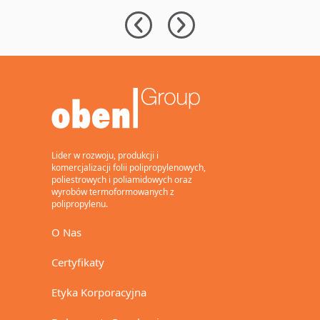
zamkniętym w
Signs
f
opakowaniach
Agreement for
G
do przekąsek
New 12-Meter
u
dzięki folii
BOPP Line with
p
BOPP z
94,000 Tons of
l
dodatkiem PCR
Annual Capacity
n
d
s
Lider w rozwoju, produkcji i
komercjalizacji folii polipropylenowych,
poliestrowych i poliamidowych oraz
wyrobów termoformowanych z
polipropylenu.
O Nas
Certyfikaty
Etyka Korporacyjna