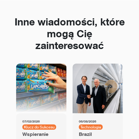
Inne wiadomości, które
mogą Cię
zainteresować
07/02/2026
06/08/2026
01
Klucz do Sukcesu
Technologia
K
Wspieranie
Brazil
U