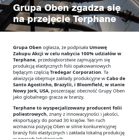
Grupa Oben zgadza się
na przejęcie Terphane
Grupa Oben
ogłasza, że podpisała
Umowę
Zakupu Akcji w celu nabycia 100% udziałów w
Terphane
, przedsiębiorstwie zajmującym się
produkcją elastycznych folii opakowaniowych
będącym częścią
Tredegar Corporation
. Ta
akwizycja obejmuje zakłady produkcyjne w
Cabo de
Santo Agostinho, Brazylii, i Bloomfield, w stanie
Nowy Jork, USA
, poszerzając obecność Grupy Oben
jako globalnego gracza w branży.
Terphane to wyspecjalizowany producent folii
poliestrowych
, znany z innowacyjności i jakości,
eksportujący do ponad 30 krajów. Ten ruch
wzmacnia pozycję Oben w silnie konkurencyjnej
branży folii elastycznych i zakłada lokalną produkcję
w nowych lokalizacjach.