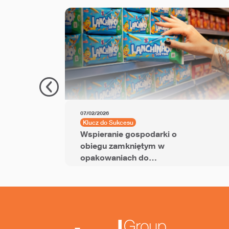
07/02/2026
Klucz do Sukcesu
Wspieranie gospodarki o
obiegu zamkniętym w
opakowaniach do
przekąsek dzięki folii
BOPP z dodatkiem PCR