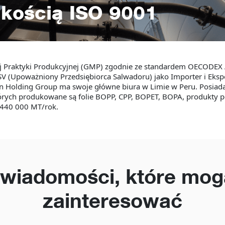
akością ISO 9001
ej Praktyki Produkcyjnej (GMP) zgodnie ze standardem OECODE
V (Upoważniony Przedsiębiorca Salwadoru) jako Importer i Ekspo
en Holding Group ma swoje główne biura w Limie w Peru. Posiada
tórych produkowane są folie BOPP, CPP, BOPET, BOPA, produkty
 440 000 MT/rok.
 wiadomości, które mog
zainteresować