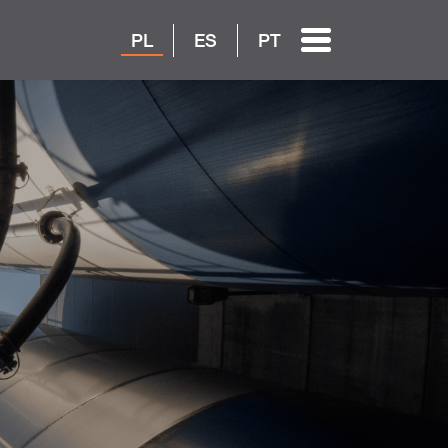
PL
ES
PT