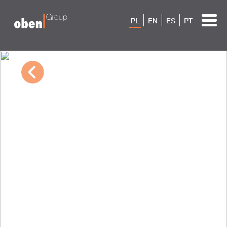
PL
EN
ES
PT
03/07/2023