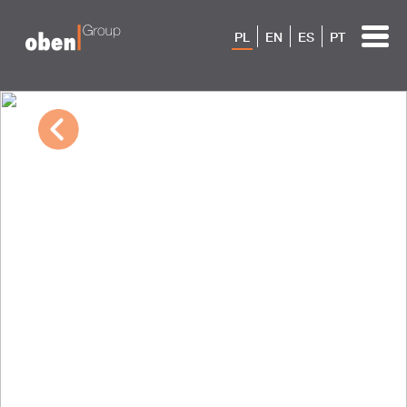
PL
EN
ES
PT
03/09/2023