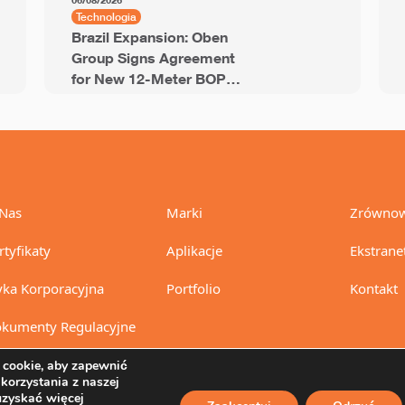
06/08/2026
Technologia
Brazil Expansion: Oben
Group Signs Agreement
for New 12-Meter BOPP
Line with 94,000 Tons of
Annual Capacity
Nas
Marki
Zrównow
rtyfikaty
Aplikacje
Ekstrane
yka Korporacyjna
Portfolio
Kontakt
kumenty Regulacyjne
cookie, aby zapewnić
 korzystania z naszej
uzyskać więcej