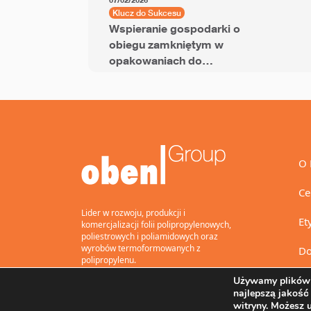
07/02/2026
Klucz do Sukcesu
Wspieranie gospodarki o
obiegu zamkniętym w
opakowaniach do
przekąsek dzięki folii
BOPP z dodatkiem PCR
O 
Ce
Lider w rozwoju, produkcji i
Et
komercjalizacji folii polipropylenowych,
poliestrowych i poliamidowych oraz
wyrobów termoformowanych z
Do
polipropylenu.
Używamy plików 
najlepszą jakość
witryny. Możesz 