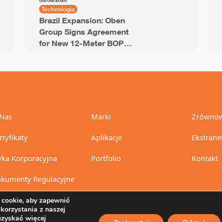
06/08/2026
Technologia
Brazil Expansion: Oben
Group Signs Agreement
for New 12-Meter BOPP
Line with 94,000 Tons of
Annual Capacity
Nas
Marki
Zrównow
rtyfikaty
Aplikacje
Ekstrane
yka Korporacyjna
Portfolio
Kontakt
kumenty Regulacyjne
cookie, aby zapewnić
 korzystania z naszej
uzyskać więcej