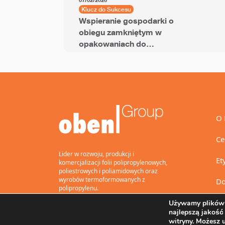
07/02/2026
Klucz do Sukcesu
Wspieranie gospodarki o
obiegu zamkniętym w
opakowaniach do
przekąsek dzięki folii
BOPP z dodatkiem PCR
O 
Ce
Lider w rozwoju, produkcji i
Et
komercjalizacji folii polipropylenowych,
poliestrowych i poliamidowych oraz
wyrobów termoformowanych z
Do
polipropylenu.
Używamy plików 
najlepszą jakość
witryny. Możesz 