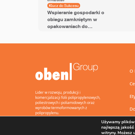
07/02/2026
Klucz do Sukcesu
Wspieranie gospodarki o
obiegu zamkniętym w
opakowaniach do
przekąsek dzięki folii
BOPP z dodatkiem PCR
O 
Ce
Lider w rozwoju, produkcji i
Et
komercjalizacji folii polipropylenowych,
poliestrowych i poliamidowych oraz
wyrobów termoformowanych z
Do
polipropylenu.
Używamy plików 
najlepszą jakość
witryny. Możesz 