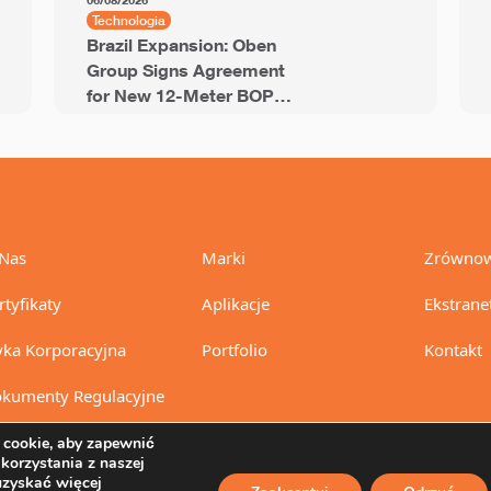
06/08/2026
Technologia
Brazil Expansion: Oben
Group Signs Agreement
for New 12-Meter BOPP
Line with 94,000 Tons of
Annual Capacity
Nas
Marki
Zrównow
rtyfikaty
Aplikacje
Ekstrane
yka Korporacyjna
Portfolio
Kontakt
kumenty Regulacyjne
cookie, aby zapewnić
 korzystania z naszej
uzyskać więcej