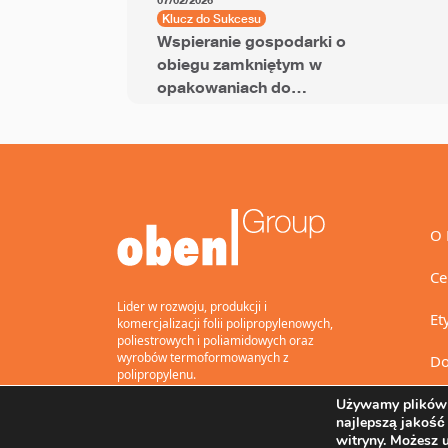
07/02/2026
Klucz do Sukcesu
Wspieranie gospodarki o
obiegu zamkniętym w
opakowaniach do
przekąsek dzięki folii
BOPP z dodatkiem PCR
O 
Ce
Lider w rozwoju, produkcji i
Et
komercjalizacji folii polipropylenowych,
poliestrowych i poliamidowych oraz
wyrobów termoformowanych z
Do
polipropylenu.
Używamy plików 
najlepszą jakość
witryny. Możesz 