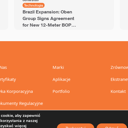
06/08/2026
Technologia
Brazil Expansion: Oben
Group Signs Agreement
for New 12-Meter BOPP
Line with 94,000 Tons of
Annual Capacity
Nas
Marki
Zrównow
rtyfikaty
Aplikacje
Ekstrane
yka Korporacyjna
Portfolio
Kontakt
kumenty Regulacyjne
cookie, aby zapewnić
 korzystania z naszej
uzyskać więcej