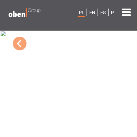
PL
EN
ES
PT
03/09/2023