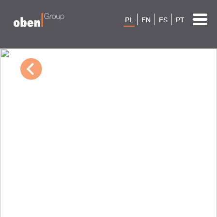
PL
EN
ES
PT
03/09/2023