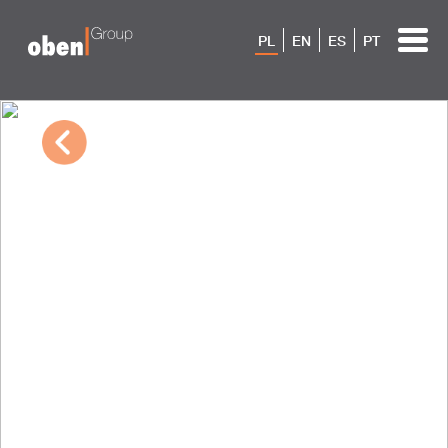
PL
EN
ES
PT
03/06/2023