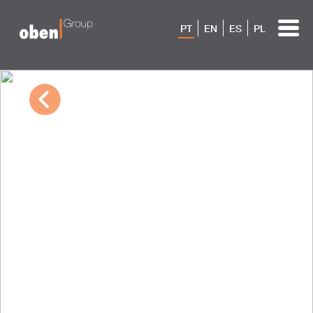
PT
EN
ES
PL
10/04/2022